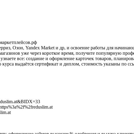
-маркетплейсов.рф
ерриз, Озон, Yandex Market и др, и освоение работы для начина
магазинов уже через короткое время, получите популярную про
 узнаете все: создание и оформление карточек товаров, планиро
курса выдаётся сертификат и диплом, стоимость указаны по сс
reduslim.at&BIDX=33
=https%3a%2f%2freduslim.at
lim.at
рту, оформление займов высоким % одобрения и выдача клиенту