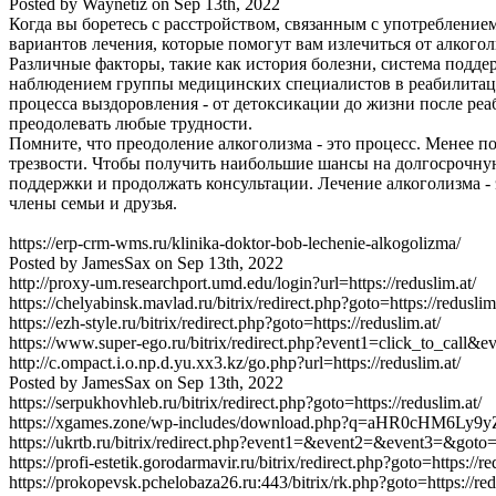
Posted by
Waynetiz
on
Sep 13th, 2022
Когда вы боретесь с расстройством, связанным с употреблением
вариантов лечения, которые помогут вам излечиться от алкого
Различные факторы, такие как история болезни, система подде
наблюдением группы медицинских специалистов в реабилитацио
процесса выздоровления - от детоксикации до жизни после реа
преодолевать любые трудности.
Помните, что преодоление алкоголизма - это процесс. Менее п
трезвости. Чтобы получить наибольшие шансы на долгосрочную
поддержки и продолжать консультации. Лечение алкоголизма - 
члены семьи и друзья.
https://erp-crm-wms.ru/klinika-doktor-bob-lechenie-alkogolizma/
Posted by
JamesSax
on
Sep 13th, 2022
http://proxy-um.researchport.umd.edu/login?url=https://reduslim.at/
https://chelyabinsk.mavlad.ru/bitrix/redirect.php?goto=https://reduslim
https://ezh-style.ru/bitrix/redirect.php?goto=https://reduslim.at/
https://www.super-ego.ru/bitrix/redirect.php?event1=click_to_call&
http://c.ompact.i.o.np.d.yu.xx3.kz/go.php?url=https://reduslim.at/
Posted by
JamesSax
on
Sep 13th, 2022
https://serpukhovhleb.ru/bitrix/redirect.php?goto=https://reduslim.at/
https://xgames.zone/wp-includes/download.php?q=aHR0cHM6Ly
https://ukrtb.ru/bitrix/redirect.php?event1=&event2=&event3=&goto=ht
https://profi-estetik.gorodarmavir.ru/bitrix/redirect.php?goto=https://re
https://prokopevsk.pchelobaza26.ru:443/bitrix/rk.php?goto=https://red