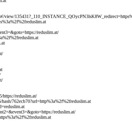
.at
PN3lsK8W/view/135431?_110_INSTANCE_QOycPN3lsK8W_redirect=https
ttps%3a%2f%2freduslim.at
ent3=&goto=https://reduslim.at/
%3a%2f%2freduslim.at
.at
t/
at
/
t/
ttps://reduslim.at/
86825/hash/762ecb70?url=http%3a%2f%2freduslim.at
d=reduslim.at
ent2=&event3=&goto=https://reduslim.at/
=https%3a%2f%2freduslim.at