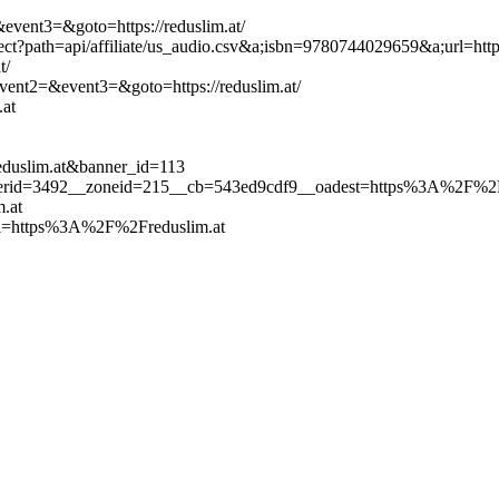
&event3=&goto=https://reduslim.at/
ct?path=api/affiliate/us_audio.csv&a;isbn=9780744029659&a;url=https:
t/
event2=&event3=&goto=https://reduslim.at/
.at
eduslim.at&banner_id=113
nnerid=3492__zoneid=215__cb=543ed9cdf9__oadest=https%3A%2F%2F
.at
_url=https%3A%2F%2Freduslim.at