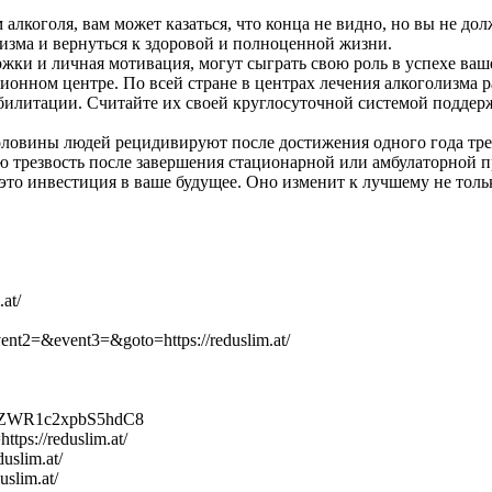
 алкоголя, вам может казаться, что конца не видно, но вы не д
лизма и вернуться к здоровой и полноценной жизни.
ржки и личная мотивация, могут сыграть свою роль в успехе ва
нном центре. По всей стране в центрах лечения алкоголизма ра
билитации. Считайте их своей круглосуточной системой поддерж
оловины людей рецидивируют после достижения одного года трез
 трезвость после завершения стационарной или амбулаторной п
это инвестиция в ваше будущее. Оно изменит к лучшему не толь
.at/
event2=&event3=&goto=https://reduslim.at/
9yZWR1c2xpbS5hdC8
tps://reduslim.at/
duslim.at/
uslim.at/