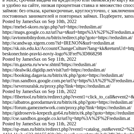
и удобно на сайте, низкая процентная ставка и множество спос
займов: без отказа, краткосрочные, круглосуточно, с заключ
постоянных занимателей и повторных займах. Подберите, запо
Posted by
JamesSax
on
Sep 10th, 2022
https://mebel-skoro.ru/go.php?url=https://reduslim.at/
https://maps.google.co.nz/url?sa=t&url=https%3A%2F%2Freduslim.a
http://avtomobilnydom.ru/bitrix/redirect.php?goto=https://reduslim.at/
http://scandwap.xtgem.com/?id=IRENON&url=reduslim.at
https://sk.nis.edu.kz/Account/ChangeCulture?lang=kk&returnUrl
beskonechnie-pravki-noviy-logo%3Fref%3D868298
Posted by
JamesSax
on
Sep 11th, 2022
https://m.gazeta.ru/www.shtml?https://reduslim.at/
https://dealwiki.digidip.net/visit?url=https://reduslim.at/
https://booking.dagavia.ru/bitrix/rk.php?goto=https://reduslim.at/
http://run.sandbox.google.com.pe/url?q=https%3A%2F%2Freduslim.
https://severouralsk.ru/proxy.php?link=https://reduslim.at/
Posted by
JamesSax
on
Sep 11th, 2022
https://fibertool.ru/bitrix/redirect.php?event1=click_to_call&event2=
https://albatros.gorodarmavir.ru/bitrix/rk.php?goto=https://reduslim.at/
https://forum.gameznetwork.com/proxy.php?link=https://reduslim.at/
https://gidroservis-krepezh.go64.ru/bitrix/rk.php?goto=https://reduslim
http://cse.sandbox.google.co.kr/url?q=http%3A%2F%2Freduslim.at
Posted by
JamesSax
on
Sep 11th, 2022
https://sp-man.ru/bitrix/redirect.php?event1=catalog_out&even