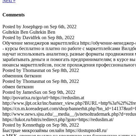
Next »
Comments
Posted by
Josephgep
on
Sep 6th, 2022
Gultekin Ben Gultekin Ben
Posted by
Davidfek
on
Sep 8th, 2022
Обучение менеджеров маркетплейса https://обучение-менеджер
- курсы бесплатно и платно по работе с маркетплейсами Вилдб
научат использовать аналитику, разные форматы продвижения 
зарабатывать деньги и помогать предпринимателям; в курсе вы
нюансы маркетплейсов, после прохождения профессионального 
Posted by
Thomasmat
on
Sep 8th, 2022
обменник биткоин
Posted by
Thomasmat
on
Sep 8th, 2022
обмен биткоин
Posted by
JamesSax
on
Sep 9th, 2022
http://povarixa.ru/go/url=https://reduslim.at
http://www.jlpt.or.kr/inc/banner_view.php?BURL=http%3a%2f%2f
https://cn.m.koreadepart.com/shop/bannerhit.php?bn_id=14137&url
http://www.news.sjsu.edu/__media__/js/netsoltrademark.php?d=redus
https://lukot.ru/bitrix/redirect.php?goto=https://reduslim.at/
Posted by
Kennethgip
on
Sep 9th, 2022
Быстрые микрозаймы онлайн https://dostupno48.ru/
в МКК, срочная выдача на кредитную или банковскую карту ка