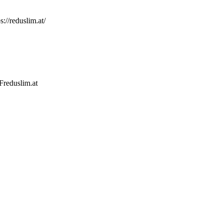
//reduslim.at/
reduslim.at