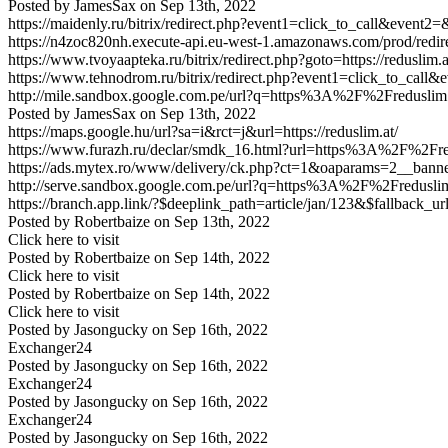
Posted by
JamesSax
on
Sep 13th, 2022
https://maidenly.ru/bitrix/redirect.php?event1=click_to_call&event2=
https://n4zoc820nh.execute-api.eu-west-1.amazonaws.com/prod/redire
https://www.tvoyaapteka.ru/bitrix/redirect.php?goto=https://reduslim.a
https://www.tehnodrom.ru/bitrix/redirect.php?event1=click_to_call&
http://mile.sandbox.google.com.pe/url?q=https%3A%2F%2Freduslim
Posted by
JamesSax
on
Sep 13th, 2022
https://maps.google.hu/url?sa=i&rct=j&url=https://reduslim.at/
https://www.furazh.ru/declar/smdk_16.html?url=https%3A%2F%2Fr
https://ads.mytex.ro/www/delivery/ck.php?ct=1&oaparams=2__ba
http://serve.sandbox.google.com.pe/url?q=https%3A%2F%2Freduslim
https://branch.app.link/?$deeplink_path=article/jan/123&$fallback
Posted by
Robertbaize
on
Sep 13th, 2022
Click here to visit
Posted by
Robertbaize
on
Sep 14th, 2022
Click here to visit
Posted by
Robertbaize
on
Sep 14th, 2022
Click here to visit
Posted by
Jasongucky
on
Sep 16th, 2022
Exchanger24
Posted by
Jasongucky
on
Sep 16th, 2022
Exchanger24
Posted by
Jasongucky
on
Sep 16th, 2022
Exchanger24
Posted by
Jasongucky
on
Sep 16th, 2022