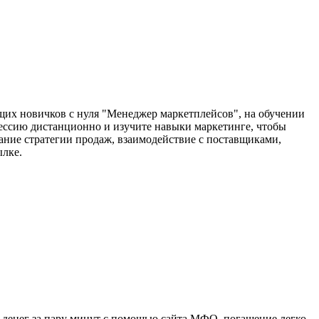
ющих новичков с нуля "Менеджер маркетплейсов", на обучении
фессию дистанционно и изучите навыки маркетинге, чтобы
вание стратегии продаж, взаимодействие с поставщиками,
ылке.
 денег за пару минут с помощью сайта МФО, погашение легко