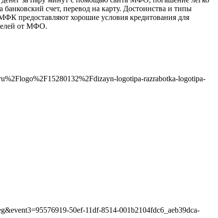
 банковский счет, перевод на карту. Достоинства и типы
и. МФК предоставляют хорошие условия кредитования для
телей от МФО.
ru%2Flogo%2F15280132%2Fdizayn-logotipa-razrabotka-logotipa-
jpeg&event3=95576919-50ef-11df-8514-001b2104fdc6_aeb39dca-