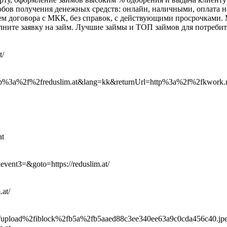
обов получения денежных средств: онлайн, наличными, оплата на
ением договора с МКК, без справок, с действующими просрочкам
лните заявку на займ. Лучшие займы и ТОП займов для потреби
t/
=http%3a%2f%2freduslim.at&lang=kk&returnUrl=http%3a%2f%2fkwork.
at
&event3=&goto=https://reduslim.at/
.at/
t2=%2fupload%2fiblock%2fb5a%2fb5aaed88c3ee340ee63a9c0cda456c40.